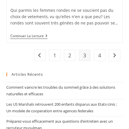
publiée :
Qui parmis les femmes rondes ne se soucient pas du
choix de vetements, vu qu'elles n'en a que peu? Les
rondes sont souvent très génées de ne pas pouvoir se…
Comment
Continuer La Lecture
Se
Mettre
En
Valeur
1
2
3
4
Go to the previous page
Aller à 
Lorsqu’on
A
Un
Corps
Articles Récents
Ronde?
Comment vaincre les troubles du sommeil grâce à des solutions
naturelles et efficaces
Les US Marshals retrouvent 200 enfants disparus aux Etats-Unis :
Un modele de cooperation entre agences federales
Préparez-vous efficacement aux questions d’entretien avec un
recruteur musulman